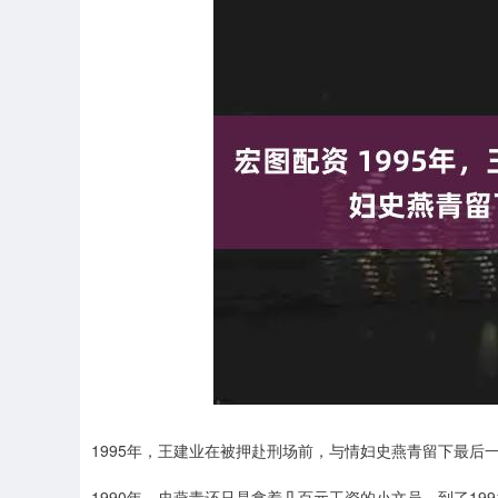
1995年，王建业在被押赴刑场前，与情妇史燕青留下最后
1990年，史燕青还只是拿着几百元工资的小文员，到了199