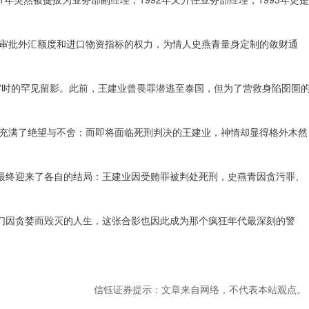
审批外汇额度和进口物资指标的权力，为情人史燕青量身定制的敛财通
受审时的罕见留影。此前，王建业曾畏罪潜逃至泰国，但为了营救身陷囹圄
充满了绝望与不舍；而即将面临死刑判决的王建业，神情却显得格外木然
，最终迎来了各自的结局：王建业因受贿罪被判处死刑，史燕青因贪污罪、
他们因贪婪而毁灭的人生，这张合影也因此成为那个疯狂年代最深刻的警
信钰证券提示：文章来自网络，不代表本站观点。