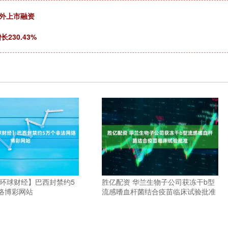
外上市融资
230.43%
【环球财经】巴西封禁约5
胜亿配资 华兰生物子公司获冻干b型
络博彩网站
流感嗜血杆菌结合疫苗临床试验批准