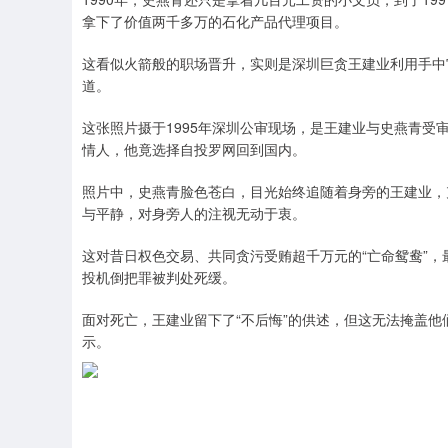
拿下了价值两千多万的石化产品代理项目。
这看似火箭般的职场晋升，实则是深圳巨贪王建业利用手中
道。
这张照片摄于1995年深圳公审现场，是王建业与史燕青
情人，他竟选择自投罗网回到国内。
照片中，史燕青脸色苍白，目光始终追随着身旁的王建业，
与平静，对身旁人的注视无动于衷。
这对昔日权色交易、共同贪污受贿超千万元的“亡命鸳鸯”
投机倒把罪被判处死缓。
面对死亡，王建业留下了“不后悔”的供述，但这无法掩盖
示。