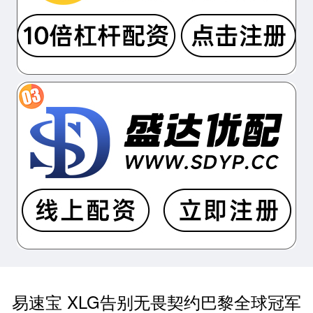
易速宝 XLG告别无畏契约巴黎全球冠军