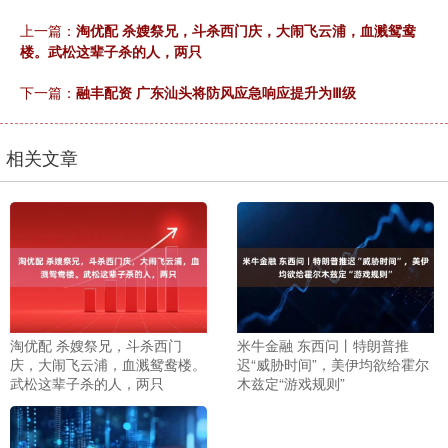
上一篇：
淘优配 杀嫂祭兄，斗杀西门庆，大闹飞云浦，血溅鸳鸯
楼。武松这辈子杀的人，两只
下一篇：
融丰配资 广东汕头将防风应急响应提升为Ⅲ级
相关文章
淘优配 杀嫂祭兄，斗杀西门
米牛金融 东西问丨特朗普推
庆，大闹飞云浦，血溅鸳鸯楼。
迟“威胁时间”，美伊均欲给霍尔
武松这辈子杀的人，两只
木兹定“游戏规则”