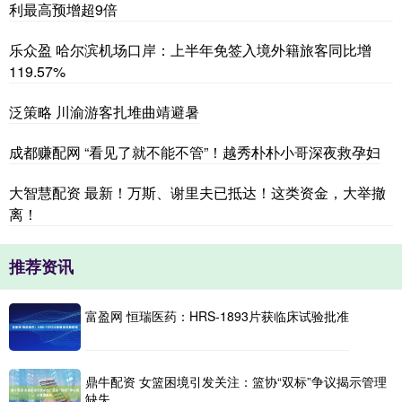
利最高预增超9倍
乐众盈 哈尔滨机场口岸：上半年免签入境外籍旅客同比增
119.57%
泛策略 川渝游客扎堆曲靖避暑
成都赚配网 “看见了就不能不管”！越秀朴朴小哥深夜救孕妇
大智慧配资 最新！万斯、谢里夫已抵达！这类资金，大举撤
离！
推荐资讯
富盈网 恒瑞医药：HRS-1893片获临床试验批准
鼎牛配资 女篮困境引发关注：篮协“双标”争议揭示管理
缺失。