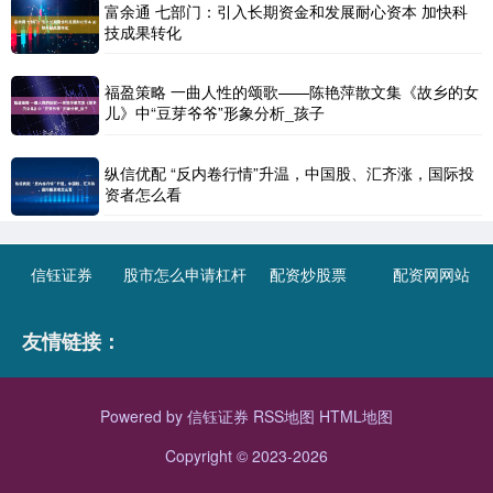
富余通 七部门：引入长期资金和发展耐心资本 加快科
技成果转化
福盈策略 一曲人性的颂歌——陈艳萍散文集《故乡的女
儿》中“豆芽爷爷”形象分析_孩子
纵信优配 “反内卷行情”升温，中国股、汇齐涨，国际投
资者怎么看
信钰证券
股市怎么申请杠杆
配资炒股票
配资网网站
友情链接：
Powered by
信钰证券
RSS地图
HTML地图
Copyright
© 2023-2026