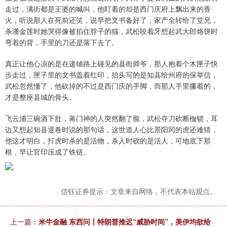
走过，满街都是王婆的喊叫，他盯着的却是西门庆府上飘出来的香
火，听说那人在死前还笑，说早把文书备好了，家产全转给了堂兄，
杀潘金莲时她哭得像被掐住脖子的猫，武松咬着牙想起武大郎烙饼时
弯着的背，手里的刀还是落下去了。
真正让他心凉的是在递铺路上碰见的县衙师爷，那人抱着个木匣子快
步走过，匣子里的文书盖着红印，抬头写的是知县给州府的保举信，
武松忽然懂了，他砍掉的不过是西门庆的手脚，而那人手里攥着的，
才是整座县城的骨头。
飞云浦三碗酒下肚，蒋门神的人突然翻了脸，武松夺刀砍断枷锁，耳
边又想起知县退卷时说的那句话，这世道人心比景阳冈的虎还难猜，
他这才明白，打虎时杀的是活物，杀人时砍的是活人，可地底下那
根，早让官印压成了铁链。
信钰证券提示：文章来自网络，不代表本站观点。
上一篇：
米牛金融 东西问丨特朗普推迟“威胁时间”，美伊均欲给