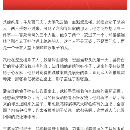
杀嫂祭兄，斗杀西门庆，大闹飞云浦，血溅鸳鸯楼。武松这辈子杀的
人，两只手数不过来。可到了六和寺出家的那天，他才突然想明白一
件事——害死哥哥的三个人里，他杀了两个，凌迟了一个，却偏偏漏
掉了那个真正把他逼上绝路的人。这个人不是王婆，不是西门庆，而
是一个坐在大堂上笑眯眯收银子的人。
武松在鸳鸯楼杀了人，躲进深山那晚，想起当都头的第一天，县衙台
阶的青砖还沾着老虎的血，知县拍他肩膀说好小子，递来的委任状烫
得手心发麻，他那时觉得抓贼破案就是该做的事，直到武大郎被砒霜
毒死，那张委任状还在桌上，影子盖住了整张脸。
潘金莲的簪子摔在知县案桌上，武松手里攥着何九叔给的毒药证据，
还想着按规矩办，衙门口的日头晒得青石板发烫，他跪着等回话，等
来的却是退回来的呈子，那包砒霜碎屑和武大郎临终写的血书，全塞
回了粗布包袱里，县太爷摸着胡子笑说，武都头啊，这世道人心比景
阳冈的虎还难琢磨。
王婆被凌迟那天，武松特意绕去刑场，刀斧手提着滴血的刀从他眼前